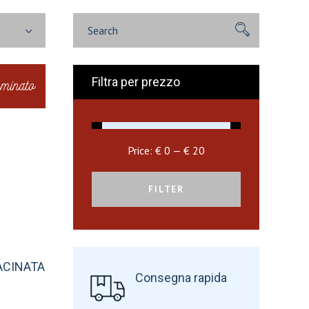
Search
for:
Filtra per prezzo
minato
Price:
€ 0
—
€ 20
FILTER
ACINATA
Consegna rapida