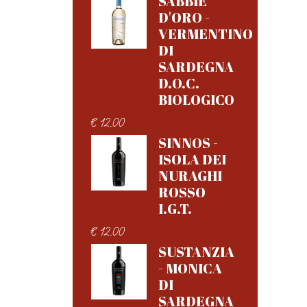
SABBIE
D'ORO -
VERMENTINO
DI
SARDEGNA
D.O.C.
BIOLOGICO
€
12.00
SINNOS -
ISOLA DEI
NURAGHI
ROSSO
I.G.T.
€
12.00
SUSTANZIA
- MONICA
DI
SARDEGNA