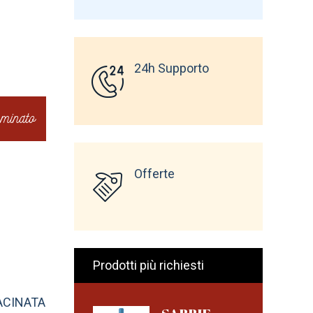
24h Supporto
minato
Offerte
Prodotti più richiesti
ACINATA