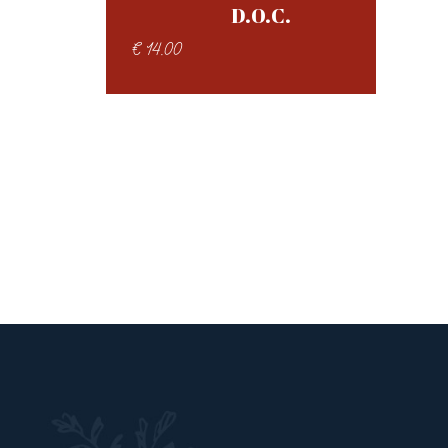
D.O.C.
€
14.00