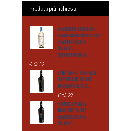
Prodotti più richiesti
SABBIE D'ORO -
VERMENTINO DI
SARDEGNA
D.O.C.
BIOLOGICO
€
12.00
SINNOS - ISOLA
DEI NURAGHI
ROSSO I.G.T.
€
12.00
SUSTANZIA -
MONICA DI
SARDEGNA
D.O.C.