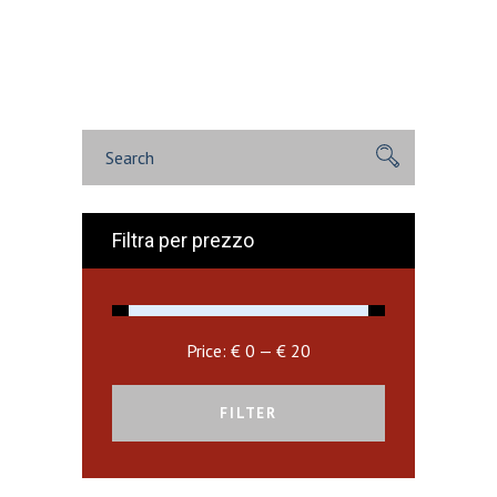
Search
for:
Filtra per prezzo
Price:
€ 0
—
€ 20
FILTER