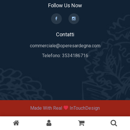
Follow Us Now
Contatti
commerciale@operesardegna.com
Telefono:
3534186716
Made With Real
InTouchDesign