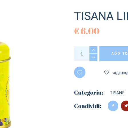
TISANA L
€
6.00
TISANA LIMONE E 
ADD TO
aggiungi
Categoria:
TISANE
Condividi: