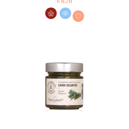
€
6.70