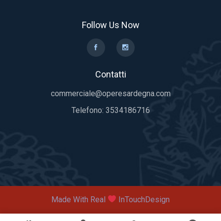
Follow Us Now
Contatti
commerciale@operesardegna.com
Telefono:
3534186716
Made With Real
InTouchDesign